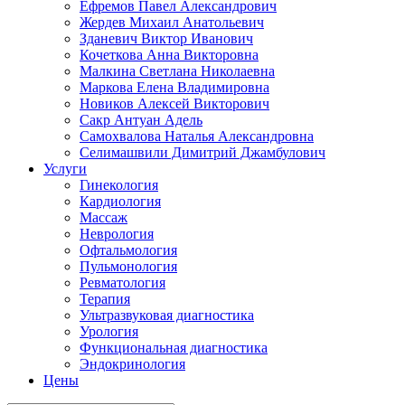
Ефремов Павел Александрович
Жердев Михаил Анатольевич
Зданевич Виктор Иванович
Кочеткова Анна Викторовна
Малкина Светлана Николаевна
Маркова Елена Владимировна
Новиков Алексей Викторович
Сакр Антуан Адель
Самохвалова Наталья Александровна
Селимашвили Димитрий Джамбулович
Услуги
Гинекология
Кардиология
Массаж
Неврология
Офтальмология
Пульмонология
Ревматология
Терапия
Ультразвуковая диагностика
Урология
Функциональная диагностика
Эндокринология
Цены