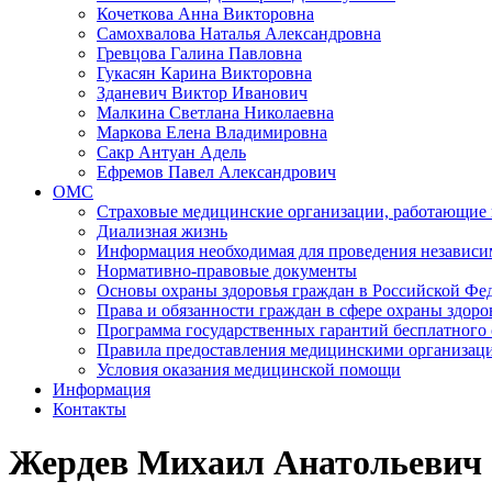
Кочеткова Анна Викторовна
Самохвалова Наталья Александровна
Гревцова Галина Павловна
Гукасян Карина Викторовна
Зданевич Виктор Иванович
Малкина Светлана Николаевна
Маркова Елена Владимировна
Сакр Антуан Адель
Ефремов Павел Александрович
ОМС
Страховые медицинские организации, работающие 
Диализная жизнь
Информация необходимая для проведения независ
Нормативно-правовые документы
Основы охраны здоровья граждан в Российской Фе
Права и обязанности граждан в сфере охраны здоро
Программа государственных гарантий бесплатного
Правила предоставления медицинскими организац
Условия оказания медицинской помощи
Информация
Контакты
Жердев Михаил Анатольевич