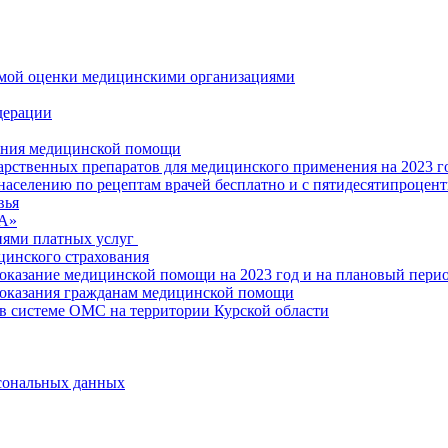
имой оценки медицинскими организациями
дерации
зания медицинской помощи
рственных препаратов для медицинского применения на 2023 г
населению по рецептам врачей бесплатно и с пятидесятипроцен
вья
ВА»
иями платных услуг
цинского страхования
оказание медицинской помощи на 2023 год и на плановый перио
 оказания гражданам медицинской помощи
в системе ОМС на территории Курской области
ональных данных