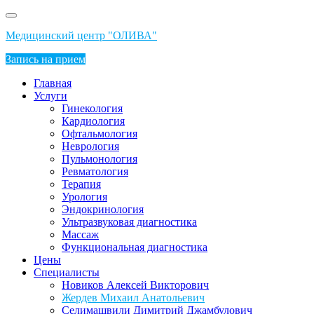
Перейти
к
Медицинский центр "ОЛИВА"
содержимому
Запись на прием
Главная
Услуги
Гинекология
Кардиология
Офтальмология
Неврология
Пульмонология
Ревматология
Терапия
Урология
Эндокринология
Ультразвуковая диагностика
Массаж
Функциональная диагностика
Цены
Специалисты
Новиков Алексей Викторович
Жердев Михаил Анатольевич
Селимашвили Димитрий Джамбулович