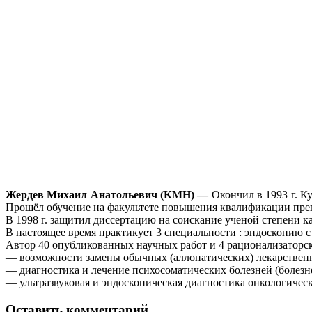
Жердев Михаил Анатольевич
(КМН) —
Окончил в 1993 г. К
Прошёл обучение на факультете повышения квалификации преп
В 1998 г. защитил диссертацию на соискание ученой степени к
В настоящее время практикует 3 специальности : эндоскопию с 2
Автор 40 опубликованных научных работ и 4 рационализаторс
— возможности замены обычных (аллопатических) лекарственн
— диагностика и лечение психосоматических болезней (болезн
— ультразвуковая и эндоскопическая диагностика онкологичес
Оставить комментарий