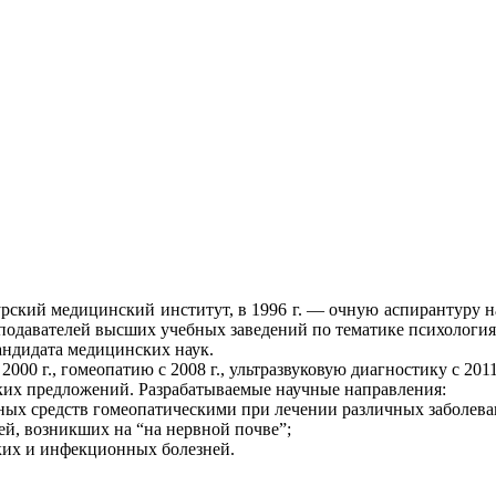
урский медицинский институт, в 1996 г. — очную аспирантуру 
одавателей высших учебных заведений по тематике психология
андидата медицинских наук.
000 г., гомеопатию с 2008 г., ультразвуковую диагностику с 2011
ких предложений. Разрабатываемые научные направления:
ых средств гомеопатическими при лечении различных заболева
ей, возникших на “на нервной почве”;
ких и инфекционных болезней.