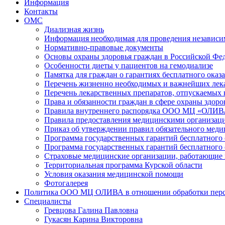
Информация
Контакты
ОМС
Диализная жизнь
Информация необходимая для проведения независ
Нормативно-правовые документы
Основы охраны здоровья граждан в Российской Фе
Особенности диеты у пациентов на гемодиализе
Памятка для граждан о гарантиях бесплатного ока
Перечень жизненно необходимых и важнейших лека
Перечень лекарственных препаратов, отпускаемых 
Права и обязанности граждан в сфере охраны здоро
Правила внутреннего распорядка ООО МЦ «ОЛИ
Правила предоставления медицинскими организац
Приказ об утверждении правил обязательного меди
Программа государственных гарантий бесплатного 
Программа государственных гарантий бесплатного
Страховые медицинские организации, работающие 
Территориальная программа Курской области
Условия оказания медицинской помощи
Фотогалерея
Политика ООО МЦ ОЛИВА в отношении обработки перс
Специалисты
Гревцова Галина Павловна
Гукасян Карина Викторовна