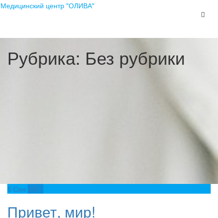
Перейти
Медицинский центр "ОЛИВА"
к
содержимому
Рубрика:
Без рубрики
5
Сен
2017
Привет, мир!