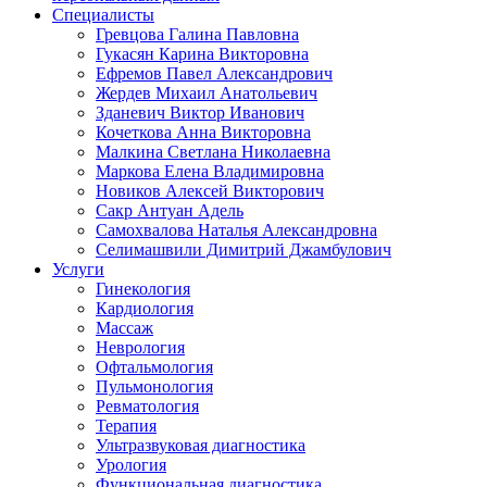
Специалисты
Гревцова Галина Павловна
Гукасян Карина Викторовна
Ефремов Павел Александрович
Жердев Михаил Анатольевич
Зданевич Виктор Иванович
Кочеткова Анна Викторовна
Малкина Светлана Николаевна
Маркова Елена Владимировна
Новиков Алексей Викторович
Сакр Антуан Адель
Самохвалова Наталья Александровна
Селимашвили Димитрий Джамбулович
Услуги
Гинекология
Кардиология
Массаж
Неврология
Офтальмология
Пульмонология
Ревматология
Терапия
Ультразвуковая диагностика
Урология
Функциональная диагностика