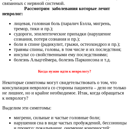
связанных с нервной системой.
Рассмотрим заболевания которые лечит
невролог:
лицевая, головная боль (паралич Бэлла, мигрень,
тремор, тики и пр.);
судороги, эпилептические припадки (нарушение
сознания, потеря сознания и пр.);
боли в спине (радикулит, грыжи, остеохондроз и пр.);
травмы спины, головы, в том числе и их последствия;
инсульт со свойственными ему последствиями;
болезнь Альцгеймера, болезнь Паркинсона и т.д.
Когда нужно идти к неврологу?
Некоторые симптомы могут свидетельствовать о том, что
консультация невролога со стороны пациента – дело не только
не лишнее, но и крайне необходимое. Итак, когда обращаться
к неврологу?
Выделим эти симптомы:
мигрени, сильные и частые головные боли;
нарушения сна в виде частых пробуждений, бессонницы
и прочего; покалывание, онемение конечностей;