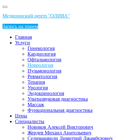
Перейти
к
Медицинский центр "ОЛИВА"
содержимому
Запись на прием
Главная
Услуги
Гинекология
Кардиология
Офтальмология
Неврология
Пульмонология
Ревматология
Терапия
Урология
Эндокринология
Ультразвуковая диагностика
Массаж
Функциональная диагностика
Цены
Специалисты
Новиков Алексей Викторович
Жердев Михаил Анатольевич
Селимашвили Димитрий Джамбулович