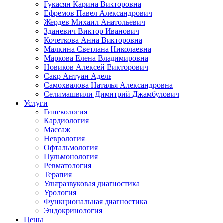
Гукасян Карина Викторовна
Ефремов Павел Александрович
Жердев Михаил Анатольевич
Зданевич Виктор Иванович
Кочеткова Анна Викторовна
Малкина Светлана Николаевна
Маркова Елена Владимировна
Новиков Алексей Викторович
Сакр Антуан Адель
Самохвалова Наталья Александровна
Селимашвили Димитрий Джамбулович
Услуги
Гинекология
Кардиология
Массаж
Неврология
Офтальмология
Пульмонология
Ревматология
Терапия
Ультразвуковая диагностика
Урология
Функциональная диагностика
Эндокринология
Цены