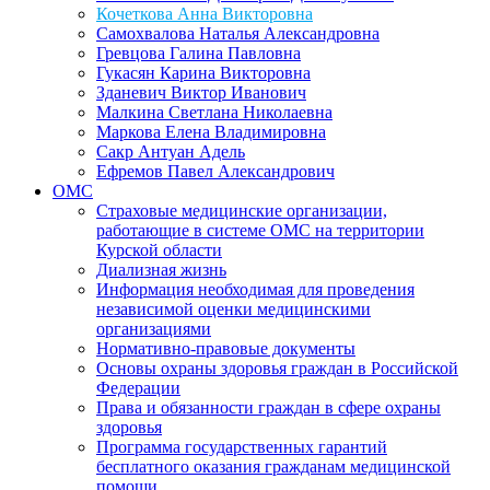
Кочеткова Анна Викторовна
Самохвалова Наталья Александровна
Гревцова Галина Павловна
Гукасян Карина Викторовна
Зданевич Виктор Иванович
Малкина Светлана Николаевна
Маркова Елена Владимировна
Сакр Антуан Адель
Ефремов Павел Александрович
ОМС
Страховые медицинские организации,
работающие в системе ОМС на территории
Курской области
Диализная жизнь
Информация необходимая для проведения
независимой оценки медицинскими
организациями
Нормативно-правовые документы
Основы охраны здоровья граждан в Российской
Федерации
Права и обязанности граждан в сфере охраны
здоровья
Программа государственных гарантий
бесплатного оказания гражданам медицинской
помощи