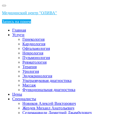
Перейти
к
Медицинский центр "ОЛИВА"
содержимому
Запись на прием
Главная
Услуги
Гинекология
Кардиология
Офтальмология
Неврология
Пульмонология
Ревматология
Терапия
Урология
Эндокринология
Ультразвуковая диагностика
Массаж
Функциональная диагностика
Цены
Специалисты
Новиков Алексей Викторович
Жердев Михаил Анатольевич
Селимашвили Димитрий Джамбулович