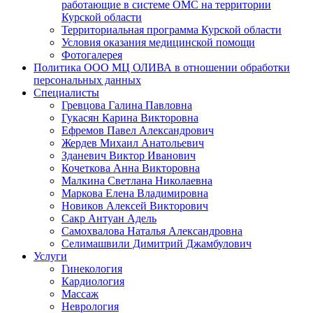
работающие в системе ОМС на территории
Курской области
Территориальная программа Курской области
Условия оказания медицинской помощи
Фотогалерея
Политика ООО МЦ ОЛИВА в отношении обработки
персональных данных
Специалисты
Гревцова Галина Павловна
Гукасян Карина Викторовна
Ефремов Павел Александрович
Жердев Михаил Анатольевич
Зданевич Виктор Иванович
Кочеткова Анна Викторовна
Малкина Светлана Николаевна
Маркова Елена Владимировна
Новиков Алексей Викторович
Сакр Антуан Адель
Самохвалова Наталья Александровна
Селимашвили Димитрий Джамбулович
Услуги
Гинекология
Кардиология
Массаж
Неврология