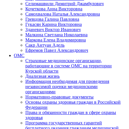
Селимашвили Димитрий Джамбулович
Кочеткова Анна Викторовна
Самохвалова Наталья Александровна
Гревцова Галина Павловна
Гукасян Карина Викторовна
Зданевич Виктор Иванович
Малкина Светлана Николаевна
Маркова Елена Владимировна
Сакр Антуан Адель
Ефремов Павел Александрович
ОМС
Страховые медицинские организации,
работающие в системе ОМС на территории
Курской области
Диализная жизнь
Информация необходимая для проведения
независимой оценки медицинскими
организациями
Нормативно-правовые документы
Основы охраны здоровья граждан в Российской
Федерации
Права и обязанности граждан в сфере охраны
здоровья
Программа государственных гарантий
бесплатного оказания гражданам медицинской