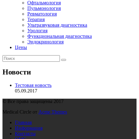
Офтальмология
Пульмонология
Ревматология
Терапия
Ультразвуковая диагностика
Урология
Функциональная диагностика
Эндокринология
Цены
Новости
Тестовая новость
05.09.2017
© Все права защищены 2017
Medical Circle от
Acme Themes
Главная
Информация
Контакты