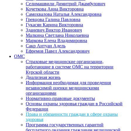
Селимашвили Димитрий Джамбулович
Кочеткова Анна Викторовна
Самохвалова Наталья Александровна
Гревцова Галина Павловна
Гукасян Карина Викторовна
Зданевич Виктор Иванович
Малкина Светлана Николаевна
Маркова Елена Владимировна
Сакр Антуан Адель
Ефремов Павел Александрович
ОМС
Страховые медицинские организации,
работающие в системе ОМС на территории
Курской области
Диализная жизнь
Информация необходимая для проведения
независимой оценки медицинскими
организациями
Нормативно-правовые документы
Основы охраны здоровья граждан в Российской
Федерации
Права и обязанности граждан в сфере охраны
здоровья
Программа государственных гарантий
бесплатного оказания гражданам медицинской