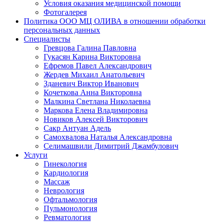
Условия оказания медицинской помощи
Фотогалерея
Политика ООО МЦ ОЛИВА в отношении обработки
персональных данных
Специалисты
Гревцова Галина Павловна
Гукасян Карина Викторовна
Ефремов Павел Александрович
Жердев Михаил Анатольевич
Зданевич Виктор Иванович
Кочеткова Анна Викторовна
Малкина Светлана Николаевна
Маркова Елена Владимировна
Новиков Алексей Викторович
Сакр Антуан Адель
Самохвалова Наталья Александровна
Селимашвили Димитрий Джамбулович
Услуги
Гинекология
Кардиология
Массаж
Неврология
Офтальмология
Пульмонология
Ревматология